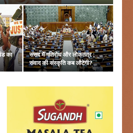
अखि
खंड का
संसद में गतिरोध और लोकतंत्र :
सिय
संवाद की संस्कृति कब लौटेगी?