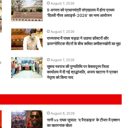
August 7, 2026
9 अगस्त को प्रधानमंत्री संग्रहालय में होगा प्रथम
‘दिल्ली गौरव अवार्ड्स-2026’ का भव्य आयोजन
August 7, 2026
राज्यसभा में राघव चड्ढा ने उठाया डॉक्टरों और
डायग्नोस्टिक सेंटरों के बीच कथित कमीशनखोरी का मुद्दा
August 7, 2026
य
सुषमा स्वराज की पुण्यतिथि पर केशवपुरम जिला
कार्यालय में दी गई श्रद्धांजलि, अजय खटाना ने प्रखर
बदलता
नेतृत्व को किया याद
संघ
और
बदलता
युवा:
संघ
प्रमुख
August 8, 2026
August 8, 2026
मोहन
नानी vs राघव जुयाल: ‘द पैराडाइज’ के टीजर में एक्शन
बदलता संघ और बदलता युवा: संघ प्रमुख मोहन भागव
भागवत
का खतरनाक खेल!