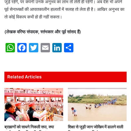
जुड़े रहेंगे, पर कंपनी उनके अनुभव का लाभ तो लेती ही रहेगी। अब देश भी अपने
पूर्व सेनाध्यक्षों की आपातकालीन हालातों में सलाह तो लेता ही है। आखिर अनुभव का
तो कोई विकल्प कभी हो ही नहीं सकता।
(लेखक वरिष्ठ संपादक, स्तंभकार और पूर्व सांसद हैं)
W
F
T
E
Li
S
h
a
w
m
n
h
at
c
itt
ai
k
ar
s
e
er
l
e
e
Related Articles
A
b
dI
p
o
n
p
o
k
ब्राह्मणों को साधने निकली सपा, क्या
शिक्षा से जुड़ी जान जोखिम में डालने वाली