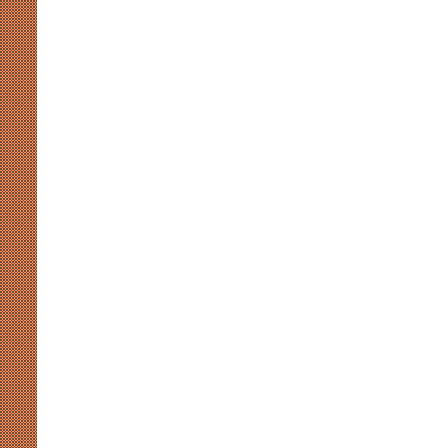
उदाहरण
पेश
कर