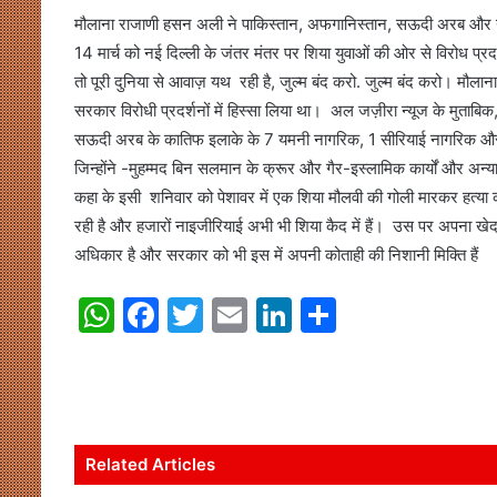
मौलाना राजाणी हसन अली ने पाकिस्तान, अफगानिस्तान, सऊदी अरब और नाइज
14 मार्च को नई दिल्ली के जंतर मंतर पर शिया युवाओं की ओर से विरोध प्रद
तो पूरी दुनिया से आवाज़ यथ रही है, जुल्म बंद करो. जुल्म बंद करो। मौलाना 
सरकार विरोधी प्रदर्शनों में हिस्सा लिया था। अल जज़ीरा न्यूज के मुताबिक,
सऊदी अरब के कातिफ इलाके के 7 यमनी नागरिक, 1 सीरियाई नागरिक और 
जिन्होंने -मुहम्मद बिन सलमान के क्रूर और गैर-इस्लामिक कार्यों और अन्
कहा के इसी शनिवार को पेशावर में एक शिया मौलवी की गोली मारकर हत्या कर
रही है और हजारों नाइजीरियाई अभी भी शिया कैद में हैं। उस पर अपना खेद
अधिकार है और सरकार को भी इस में अपनी कोताही की निशानी मिक्ति हैं
W
F
T
E
Li
S
h
a
w
m
n
h
at
c
itt
ai
k
ar
s
e
er
l
e
e
A
b
dI
Related Articles
p
o
n