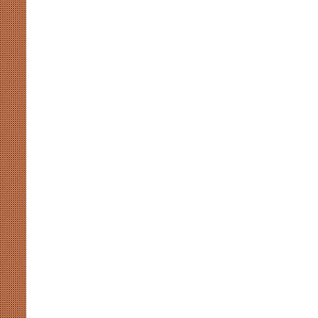
रहा
है
झारखंड
का
देश्य से सीमावर्ती एवं दूरस्थ
छात्र
काइयों के गठन एवं विस्तार की
आंदोलन
August 8, 2026
हानिदेशक
उदाहरण पेश कर रहा है झारखंड का छा