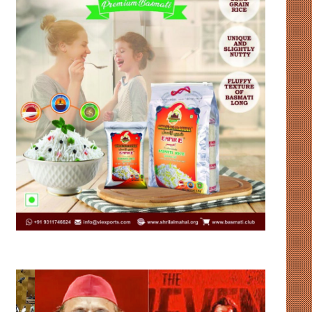
अखिलेश
ढाका
की
की
फिल्म
राजनीति