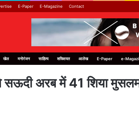
ertise
E-Paper
E-Magazine
Contact
खेल
मनोरंजन
साहित्य
शख्सियत
आलेख
E-Paper
e-Magaz
सऊदी अरब में 41 शिया मुसलमान