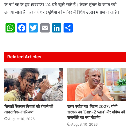
के गर्भ गृह के द्वार (दरवाजे) 24 घंटे खुले रहते हैं। केवल शृंगार के समय पर्दा
लगाया जाता है। हर वर्ष शरद पूर्णिमा को मन्दिर में विशेष उत्सव मनाया जाता है।
W
F
T
E
Li
S
h
a
w
m
n
h
at
c
itt
ai
k
ar
s
e
er
l
e
e
Related Articles
A
b
dI
p
o
n
p
o
k
सियाहीं फेंककर विचारों को रोकने की
उत्तर प्रदेश का ‘मिशन 2027’: योगी
आपराधिक मानसिकता
सरकार का ‘Gen-Z प्लान’ और भविष्य की
राजनीति का नया रोडमैप
August 10, 2026
August 10, 2026