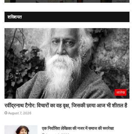
लौट
शख्शियत
आलेख
रवींद्रनाथ टैगोर: विचारों का वह वृक्ष, जिसकी छाया आज भी शीतल है
August 7, 2026
एक निर्वासित लेखिका की नजर में समाज की रूपरेखा