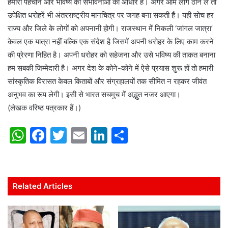
हमारी पहचान और भविष्य की संभावनाओं का आधार हैं। अगर आम लोग ठान लें तो
उपेक्षित धरोहरें भी अंतरराष्ट्रीय मानचित्र पर जगह बना सकती हैं। यही सोच हर
राज्य और जिले के लोगों को अपनानी होगी। राजस्थान मेंं निकली ‘जांगल जात्रा’
केवल एक यात्रा नहीं बल्कि एक संदेश है जिसमें अपनी धरोहर के लिए काम करने
की प्रेरणा निहित है। अपनी धरोहर को सहेजना और उसे भविष्य की ताकत बनाना
हम सबकी जिम्मेदारी है। अगर देश के कोने-कोने में ऐसे प्रयास शुरू हों तो हमारी
सांस्कृतिक विरासत केवल किताबों और संग्रहालयों तक सीमित न रहकर जीवंत
अनुभव का रूप लेगी। इसी से भारत सचमुच मेंं अद्भुत नजर आएगा।
(लेखक वरिष्ठ पत्रकार हैं।)
W
F
T
E
Li
S
h
a
w
m
n
h
at
c
itt
ai
k
ar
s
e
er
l
e
e
Related Articles
A
b
dI
p
o
n