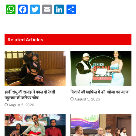
W
F
T
E
Li
S
h
a
w
m
n
h
at
c
itt
ai
k
ar
s
e
er
l
e
e
Related Articles
A
b
dI
p
o
n
p
o
k
हार्डी संधू की सलाह ने बदल दी रेवती
सितारों की महफिल में डॉ. खोजा का जलवा
महुरकर की करियर सोच
August 5, 2026
August 5, 2026