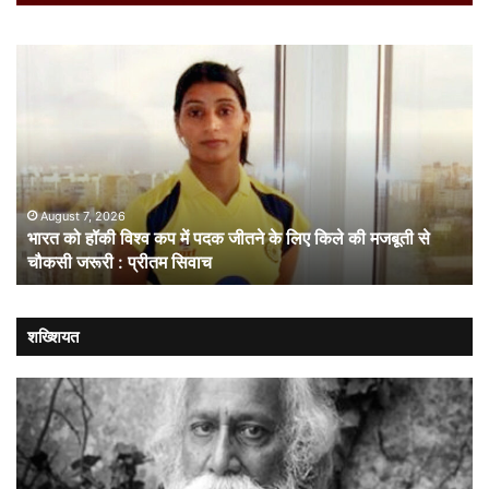
भारत
सं
को
गत
हॉकी
से
विश्व
नहीं
कप
चल
में
लोक
पदक
संव
जीतने
ही
August 7, 2026
भारत को हॉकी विश्व कप में पदक जीतने के लिए किले की मजबूती से
के
है
चौकसी जरूरी : प्रीतम सिवाच
लिए
सम
किले
की
मजबूती
शख्शियत
से
चौकसी
जरूरी
:
प्रीतम
सिवाच