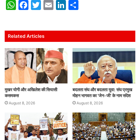
W
F
T
E
Li
S
h
a
w
m
n
h
at
c
itt
ai
k
ar
s
e
er
l
e
e
Related Articles
A
b
dI
p
o
n
p
o
k
मुखर योगी और अखिलेश की सियासी
बदलता संघ और बदलता युवा: संघ प्रमुख
कसमकस
मोहन भागवत का ‘जेन-जी’ के नाम संदेश
August 8, 2026
August 8, 2026