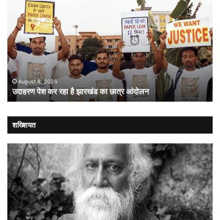
पेश
में
कर
गत
रहा
औ
है
लोक
झारखंड
:
का
संव
छात्र
की
आंदोलन
संस
August 8, 2026
उदाहरण पेश कर रहा है झारखंड का छात्र आंदोलन
कब
लौट
शख्शियत