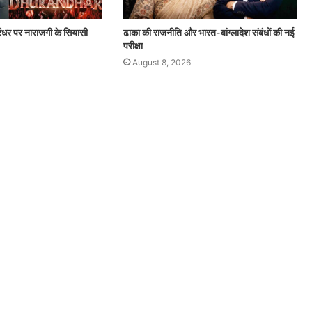
संघ
और
बदलता
ंधर पर नाराजगी के सियासी
ढाका की राजनीति और भारत-बांग्लादेश संबंधों की नई
युवा:
परीक्षा
संघ
August 8, 2026
प्रमुख
August 8, 2026
मोहन
बदलता संघ और बदलता युवा: संघ प्रमुख मोहन भागव
भागवत
 कसमकस
का ‘जेन-जी’ के नाम संदेश
का
‘जेन-
जी’
के
नाम
संदेश