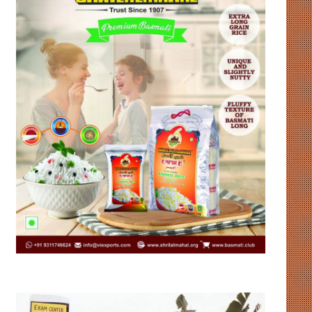
उदाहरण
संसद