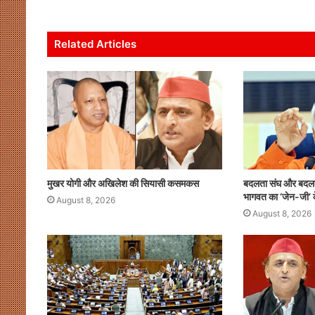
s
e
er
l
e
e
A
b
dI
Related Articles
p
o
n
p
o
k
मुखर योगी और अखिलेश की सियासी कसमकस
बदलता संघ और बदलता
भागवत का ‘जेन-जी’ क
August 8, 2026
August 8, 2026
मुखर