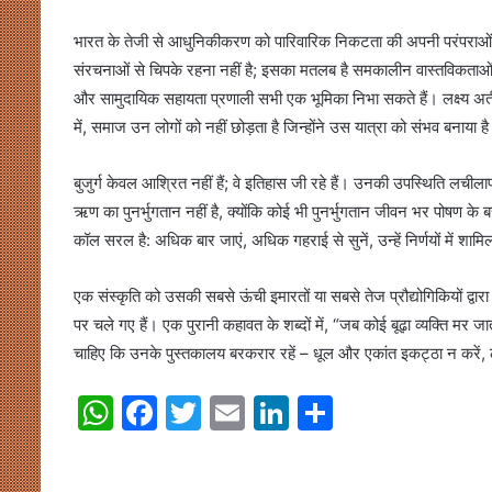
भारत के तेजी से आधुनिकीकरण को पारिवारिक निकटता की अपनी परंपराओं
संरचनाओं से चिपके रहना नहीं है; इसका मतलब है समकालीन वास्तविकताओं
और सामुदायिक सहायता प्रणाली सभी एक भूमिका निभा सकते हैं। लक्ष्य अतीत
में, समाज उन लोगों को नहीं छोड़ता है जिन्होंने उस यात्रा को संभव बनाया ह
बुजुर्ग केवल आश्रित नहीं हैं; वे इतिहास जी रहे हैं। उनकी उपस्थिति लच
ऋण का पुनर्भुगतान नहीं है, क्योंकि कोई भी पुनर्भुगतान जीवन भर पोषण के 
कॉल सरल है: अधिक बार जाएं, अधिक गहराई से सुनें, उन्हें निर्णयों में शाम
एक संस्कृति को उसकी सबसे ऊंची इमारतों या सबसे तेज प्रौद्योगिकियों द्वार
पर चले गए हैं। एक पुरानी कहावत के शब्दों में, “जब कोई बूढ़ा व्यक्ति म
चाहिए कि उनके पुस्तकालय बरकरार रहें – धूल और एकांत इकट्ठा न करें, ल
W
F
T
E
Li
S
h
a
w
m
n
h
at
c
itt
ai
k
ar