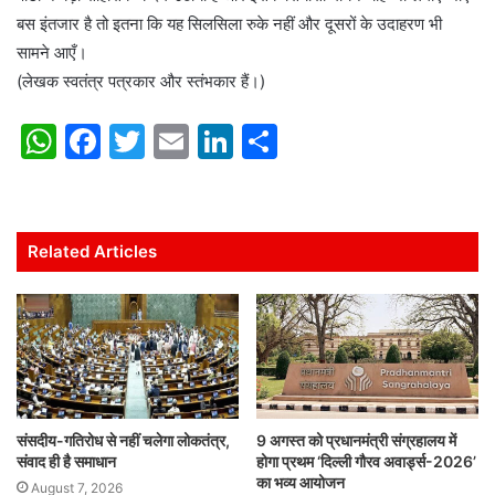
बस इंतजार है तो इतना कि यह सिलसिला रुके नहीं और दूसरों के उदाहरण भी
सामने आएँ।
(लेखक स्वतंत्र पत्रकार और स्तंभकार हैं।)
W
F
T
E
Li
S
h
a
w
m
n
h
at
c
itt
ai
k
ar
s
e
er
l
e
e
Related Articles
A
b
dI
p
o
n
p
o
k
संसदीय-गतिरोध से नहीं चलेगा लोकतंत्र,
9 अगस्त को प्रधानमंत्री संग्रहालय में
संवाद ही है समाधान
होगा प्रथम ‘दिल्ली गौरव अवार्ड्स-2026’
का भव्य आयोजन
August 7, 2026