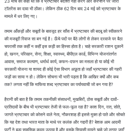
23 मार्च को कहा था कि वे भ्रष्टाचार बर्दाश्त नहीं करेंगे और करप्शन पर जीरो
टॉलरेंस का दावा भी ठोंका। लेकिन ठीक 62 दिन बाद 24 मई को भ्रष्टाचार के
मामले में धर लिए गए।
तमाम आँकड़ों और सबूतों के बावजूद हर साँस में भ्रष्टाचार की बदबू को स्वीकारने
की मजबूरी रिवाज सा बन गई है। ऊँचे पदों पर बैठे लोगों से लेकर दरवाजे पर बैठा
चपरासी तक कहीं न कहीं इस कड़ी का हिस्सा होता है। चाहे सरकारी राशन दूकानें
हो, खनन, परिवहन, सेना, शिक्षा, स्वास्थ्य, बीपीएल कार्ड, विभिन्न योजनांतर्गत
आवास, समाज कल्याण, धर्मार्थ कार्य, कफन-दफन का मसला हो या कोई भी
सरकारी योजना या शायद ही कोई ऐसा विभाग अछूता हो जहाँ भ्रष्टाचार की गहरी
जड़ों का साया न हो। लेकिन सोचना भी भारी पड़ता है कि आखिर क्यों और कब
तक? लगता नहीं कि माफिया शब्द भ्रष्टाचार का पर्यायवाची जो बन गया है?
हैरानी की बात है कि तमाम तकनीकी संसाधनों, मुखबिरों, ठोस सबूतों और दावों-
प्रतिदावों के बीच भी भ्रष्टाचार तेजी से फल-फूल रहा है? काश दिन, रात, सोते,
जागते भ्रष्टाचार को कोसने वाले नेता, नौकरशाह ही इससे मुक्त हो पाते और सोचते
कि यह देश तथा भारत माता के माथे पर कलंक और गद्दारी है? बेशक आम आदमी
पार्टी ने बड़ा साहसिक कदम उठाया है और इसके सियासी मायने चाहे जो लगाए जाएँ