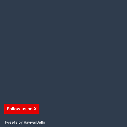
Follow us on X
Tweets by RavivarDelhi