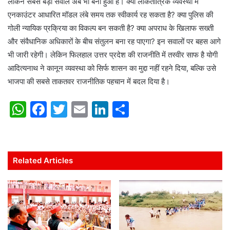
लेकिन सबसे बड़ा सवाल अब भी बना हुआ है। क्या लोकतांत्रिक व्यवस्था में
एनकाउंटर आधारित मॉडल लंबे समय तक स्वीकार्य रह सकता है? क्या पुलिस की
गोली न्यायिक प्रक्रिया का विकल्प बन सकती है? क्या अपराध के खिलाफ सख्ती
और संवैधानिक अधिकारों के बीच संतुलन बना रह पाएगा? इन सवालों पर बहस आगे
भी जारी रहेगी। लेकिन फिलहाल उत्तर प्रदेश की राजनीति में तस्वीर साफ है योगी
आदित्यनाथ ने कानून व्यवस्था को सिर्फ शासन का मुद्दा नहीं रहने दिया, बल्कि उसे
भाजपा की सबसे ताकतवर राजनीतिक पहचान में बदल दिया है।
W
F
T
E
Li
S
h
a
w
m
n
h
at
c
itt
ai
k
ar
s
e
er
l
e
e
Related Articles
A
b
dI
p
o
n
p
o
k