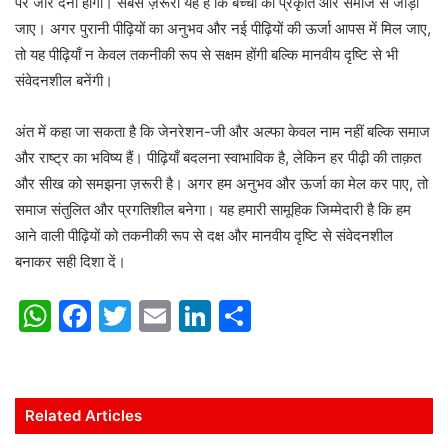
पर जोर देना होगा। सबसे ज़रूरी यह है कि बच्चों को प्रकृति और समाज से जोड़ा
जाए। अगर पुरानी पीढ़ियों का अनुभव और नई पीढ़ियों की ऊर्जा आपस में मिल जाए,
तो यह पीढ़ियाँ न केवल तकनीकी रूप से सक्षम होंगी बल्कि मानवीय दृष्टि से भी
संवेदनशील बनेंगी।
अंत में कहा जा सकता है कि जेनरेशन-जी और अल्फा केवल नाम नहीं बल्कि समाज
और राष्ट्र का भविष्य हैं। पीढ़ियाँ बदलना स्वाभाविक है, लेकिन हर पीढ़ी की ताक़त
और सीख को समझना ज़रूरी है। अगर हम अनुभव और ऊर्जा का मेल कर पाए, तो
समाज संतुलित और प्रगतिशील बनेगा। यह हमारी सामूहिक जिम्मेदारी है कि हम
आने वाली पीढ़ियों को तकनीकी रूप से दक्ष और मानवीय दृष्टि से संवेदनशील
बनाकर सही दिशा दें।
W
F
T
E
Li
S
h
a
w
m
n
h
at
c
itt
ai
k
ar
s
e
er
l
e
e
Related Articles
A
b
dI