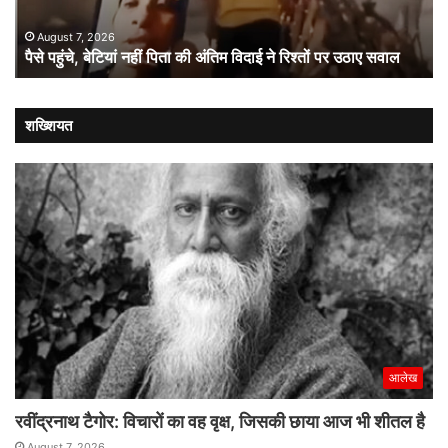
विदाई
से
ने
प्र
August 7, 2026
पैसे पहुंचे, बेटियां नहीं पिता की अंतिम विदाई ने रिश्तों पर उठाए सवाल
रिश्तों
बा
पर
पर
उठाए
बड़
सवाल
दांव
शख्शियत
आलेख
रवींद्रनाथ टैगोर: विचारों का वह वृक्ष, जिसकी छाया आज भी शीतल है
August 7, 2026