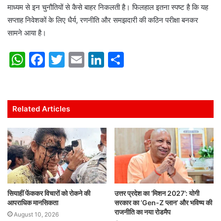
माध्यम से इन चुनौतियों से कैसे बाहर निकलती है। फिलहाल इतना स्पष्ट है कि यह
सप्ताह निवेशकों के लिए धैर्य, रणनीति और समझदारी की कठिन परीक्षा बनकर
सामने आया है।
W
F
T
E
Li
S
h
a
w
m
n
h
at
c
itt
ai
k
ar
s
e
er
l
e
e
Related Articles
A
b
dI
p
o
n
p
o
k
सियाहीं फेंककर विचारों को रोकने की
उत्तर प्रदेश का ‘मिशन 2027’: योगी
आपराधिक मानसिकता
सरकार का ‘Gen-Z प्लान’ और भविष्य की
राजनीति का नया रोडमैप
August 10, 2026