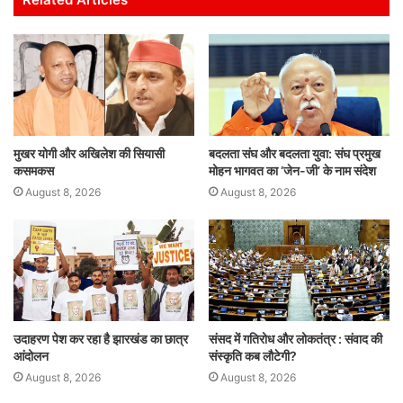
A
b
dI
p
o
n
p
o
k
मुखर योगी और अखिलेश की सियासी
बदलता संघ और बदलता युवा: संघ प्रमुख
कसमकस
मोहन भागवत का ‘जेन-जी’ के नाम संदेश
August 8, 2026
August 8, 2026
उदाहरण पेश कर रहा है झारखंड का छात्र
संसद में गतिरोध और लोकतंत्र : संवाद की
आंदोलन
संस्कृति कब लौटेगी?
August 8, 2026
August 8, 2026