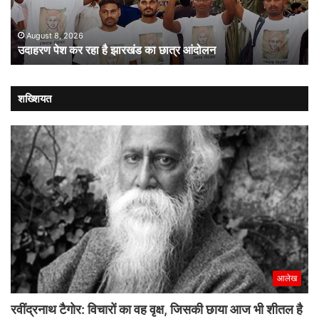
का
संव
छात्र
की
आंदोलन
संस
August 8, 2026
उदाहरण पेश कर रहा है झारखंड का छात्र आंदोलन
कब
लौट
शख्शियत
आलेख
रवींद्रनाथ टैगोर: विचारों का वह वृक्ष, जिसकी छाया आज भी शीतल है