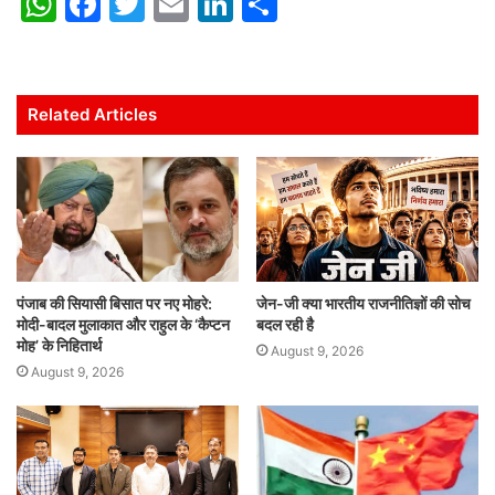
W
F
T
E
Li
S
h
a
w
m
n
h
at
c
itt
ai
k
ar
s
e
er
l
e
e
Related Articles
A
b
dI
p
o
n
p
o
k
पंजाब की सियासी बिसात पर नए मोहरे:
जेन-जी क्या भारतीय राजनीतिज्ञों की सोच
मोदी-बादल मुलाकात और राहुल के ‘कैप्टन
बदल रही है
मोह’ के निहितार्थ
August 9, 2026
August 9, 2026