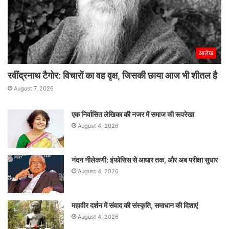
आलेख
रवींद्रनाथ टैगोर: विचारों का वह वृक्ष, जिसकी छाया आज भी शीतल है
August 7, 2026
एक निर्वासित लेखिका की नजर में समाज की रूपरेखा
August 4, 2026
नंदन नीलेकणी: इंफोसिस से आधार तक, और अब परीक्षा सुधार
August 4, 2026
महावीर दर्शन में संवाद की संस्कृति, समाधान की दिशाएं
August 4, 2026