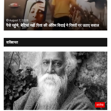
की
इंच
अंतिम
स्क
विदाई
से
ने
प्र
August 7, 2026
पैसे पहुंचे, बेटियां नहीं पिता की अंतिम विदाई ने रिश्तों पर उठाए सवाल
रिश्तों
बा
पर
पर
उठाए
बड़
सवाल
दांव
शख्शियत
आलेख