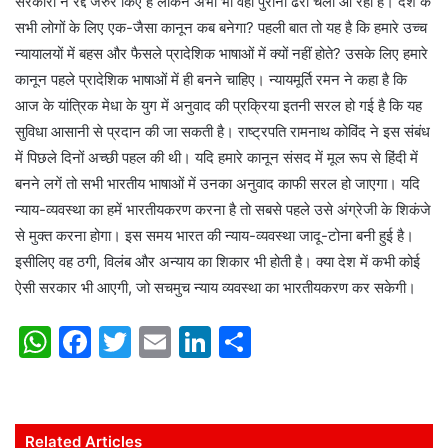
सरकारों ने रद्द जरुर किए हैं लेकिन अभी भी वही पुराना ढर्रा चला आ रहा है। देश के
सभी लोगों के लिए एक-जैसा कानून कब बनेगा? पहली बात तो यह है कि हमारे उच्च
न्यायालयों में बहस और फैसले प्रादेशिक भाषाओं में क्यों नहीं होते? उसके लिए हमारे
कानून पहले प्रादेशिक भाषाओं में ही बनने चाहिए। न्यायमूर्ति रमन ने कहा है कि
आज के यांत्रिक मेधा के युग में अनुवाद की प्रक्रिया इतनी सरल हो गई है कि यह
सुविधा आसानी से प्रदान की जा सकती है। राष्ट्रपति रामनाथ कोविंद ने इस संबंध
में पिछले दिनों अच्छी पहल की थी। यदि हमारे कानून संसद में मूल रूप से हिंदी में
बनने लगें तो सभी भारतीय भाषाओं में उनका अनुवाद काफी सरल हो जाएगा। यदि
न्याय-व्यवस्था का हमें भारतीयकरण करना है तो सबसे पहले उसे अंग्रेजी के शिकंजे
से मुक्त करना होगा। इस समय भारत की न्याय-व्यवस्था जादू-टोना बनी हुई है।
इसीलिए वह ठगी, विलंब और अन्याय का शिकार भी होती है। क्या देश में कभी कोई
ऐसी सरकार भी आएगी, जो सचमुच न्याय व्यवस्था का भारतीयकरण कर सकेगी।
W
F
T
E
Li
S
h
a
w
m
n
h
at
c
itt
ai
k
ar
s
e
er
l
e
e
Related Articles