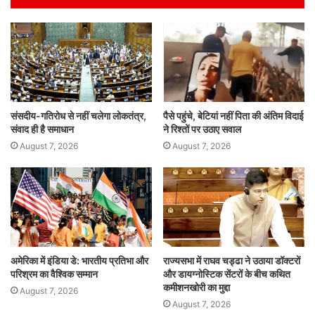
A
b
dI
p
o
n
p
o
k
संसदीय-गतिरोध से नहीं चलेगा लोकतंत्र,
पैसे पहुंचे, बेटियां नहीं पिता की अंतिम विदाई
संवाद ही है समाधान
ने रिश्तों पर उठाए सवाल
August 7, 2026
August 7, 2026
अमेरिका में इंडिया डे: भारतीय प्रतिभा और
राज्यसभा में राघव चड्ढा ने उठाया डॉक्टरों
परिश्रम का वैश्विक सम्मान
और डायग्नोस्टिक सेंटरों के बीच कथित
कमीशनखोरी का मुद्दा
August 7, 2026
August 7, 2026