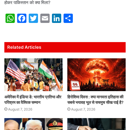
होकर पाकिस्तान को क्या मिला?
W
F
T
E
Li
S
h
a
w
m
n
h
at
c
itt
ai
k
ar
s
e
er
l
e
e
Related Articles
A
b
dI
p
o
n
p
o
k
अमेरिका में इंडिया डे: भारतीय प्रतिभा और
हिरोशिमा दिवस : क्या मानवता इतिहास की
परिश्रम का वैश्विक सम्मान
सबसे भयावह भूल से सचमुच सीख पाई है?
August 7, 2026
August 7, 2026