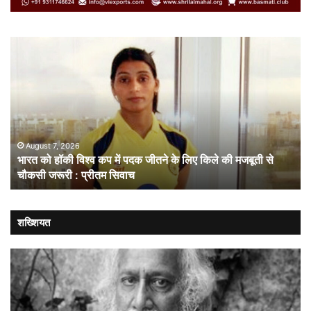
भारत
सं
को
गत
हॉकी
से
विश्व
नहीं
कप
चल
में
लोक
पदक
संव
जीतने
ही
August 7, 2026
भारत को हॉकी विश्व कप में पदक जीतने के लिए किले की मजबूती से
के
है
चौकसी जरूरी : प्रीतम सिवाच
लिए
सम
किले
की
मजबूती
शख्शियत
से
चौकसी
जरूरी
:
प्रीतम
सिवाच