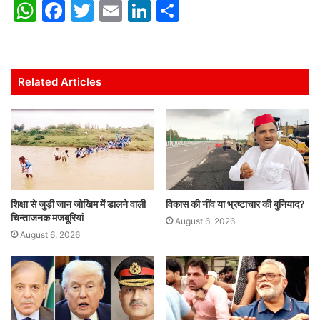
W
F
T
E
Li
S
h
a
w
m
n
h
at
c
itt
ai
k
ar
s
e
er
l
e
e
Related Articles
A
b
dI
p
o
n
p
o
k
शिक्षा से जुड़ी जान जोखिम में डालने वाली
विकास की नींव या भ्रष्टाचार की बुनियाद?
चिन्ताजनक मजबूरियां
August 6, 2026
August 6, 2026