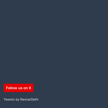
Follow us on X
Tweets by RavivarDelhi