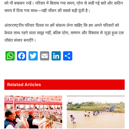
को भी बचाकर रखें। परिवार में बिताया गया समय, प्रेम से कही गई बातें और कठिन
समय में दिया गया साथ—यही जीवन की सबसे बड़ी पूंजी है।
अंतरराष्ट्रीय परिवार दिवस पर हमें संकल्प लेना चाहिए कि हम अपने परिवारों को
केवल साथ रहने वाला समूह नहीं, बल्कि प्रेम, सम्मान और विश्वास से जुड़ा हुआ एक
जीवंत संसार बनाएँगे।
W
F
T
E
Li
S
h
a
w
m
n
h
at
c
itt
ai
k
ar
s
e
er
l
e
e
Related Articles
A
b
dI
p
o
n
p
o
k