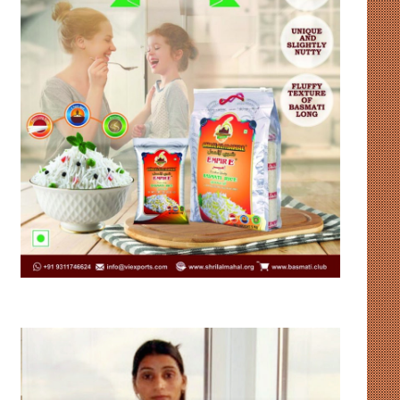
भारत
संसदीय-
को
गतिरोध
हॉकी
से
विश्व
नहीं