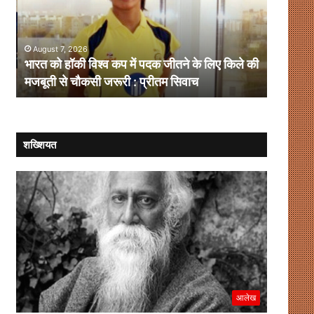
कप
चलेगा
में
लोकतंत्र,
पदक
संवाद
August 7, 2026
August 
जीतने
ही
भारत को हॉकी विश्व कप में पदक जीतने के लिए किले की
संसदीय-ग
के
है
मजबूती से चौकसी जरूरी : प्रीतम सिवाच
समाधान
लिए
समाधान
किले
की
मजबूती
से
शख्शियत
चौकसी
जरूरी
:
प्रीतम
सिवाच
आलेख