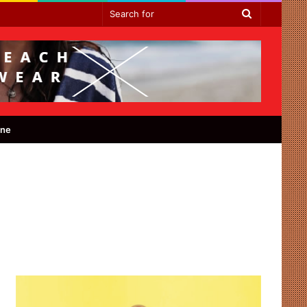
Search
for
ine