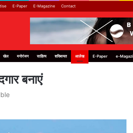
tise
E-Paper
E-Magazine
Contact
खेल
मनोरंजन
साहित्य
शख्सियत
आलेख
E-Paper
e-Magaz
दगार बनाएं
ble