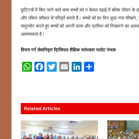
हॉकी
छुट्टियों में किए जाने वाले काम बच्चों को न केवल पढ़ाई में बल्कि जीवन के 
एशिया
कप
और जीवन कौशल से परिपूर्ण बनाते हैं। बच्चों को हर दिन कुछ नया सीखने,
August 7, 2026
2026
सदुपयोग करते हुए बच्चों को अपनी कला और प्रतिभा को निखारने का अवसर
 संग्रहालय में होगा प्रथम
खाईदम चानू महिला जूनियर हॉकी एशिय
में
आवश्यकता है।
स-2026’ का भव्य आयोजन
होंगी भारत की कप्तान
होंगी
भारत
की
विजय गर्ग सेवानिवृत्त प्रिंसिपल शैक्षिक स्तंभकार मलोट पंजाब
कप्तान
W
F
T
E
Li
S
h
a
w
m
n
h
at
c
itt
ai
k
ar
s
e
er
l
e
e
A
b
dI
Related Articles
p
o
n
p
o
k