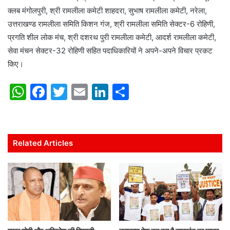
क्लब मंगोलपुरी, श्री रामलीला कमेटी शाहदरा, सुभाष रामलीला कमेटी, नरेला,
उत्तराखण्ड रामलीला समिति किशन गंज, श्री रामलीला समिति सेक्टर-6 रोहिणी,
प्रगति शील लोक मंच, श्री दशरथ पुरी रामलीला कमेटी, आदर्श रामलीला कमेटी,
सेवा मंचन सेक्टर-32 रोहिणी सहित पदाधिकारियों ने अपने-अपने विचार प्रकट
किए।
W
F
T
E
Li
S
h
a
w
m
n
h
at
c
itt
ai
k
ar
s
e
er
l
e
e
Related Articles
A
b
dI
p
o
n
p
o
k