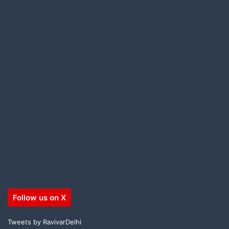
Follow us on X
Tweets by RavivarDelhi