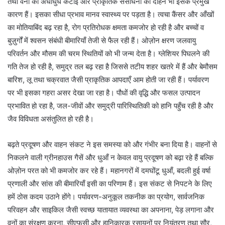
तथा वनों की अंधाधुंध कटाई और प्राकृतिक संसाधनों का दोहन भी इसके प्रमुख
कारण हैं। इसका सीधा प्रभाव मानव स्वास्थ्य पर पड़ता है। त्वचा कैंसर और आँखों
का मोतियाबिंद बढ़ रहा है, रोग प्रतिरोधक क्षमता कमजोर हो रही है और बच्चों व
बुज़ुर्गों में श्वसन संबंधी बीमारियाँ तेजी से फैल रही हैं। ओज़ोन क्षरण जलवायु
परिवर्तन और मौसम की चरम स्थितियों को भी जन्म देता है। ग्लेशियर पिघलने की
गति तेज हो रही है, समुद्र तल बढ़ रहा है जिससे तटीय शहर खतरे में हैं और बेमौसम
बारिश, लू तथा चक्रवात जैसी प्राकृतिक आपदाएँ आम होती जा रही हैं। पर्यावरण
पर भी इसका गहरा असर देखा जा रहा है। पौधों की वृद्धि और फसल उत्पादन
प्रभावित हो रहा है, जल-जीवों और समुद्री पारिस्थितिकी को हानि पहुँच रही है और
जैव विविधता असंतुलित हो रही है।
बढ़ते प्रदूषण और वाहन संकट ने इस समस्या को और गंभीर बना दिया है। वाहनों से
निकलने वाली ग्रीनहाउस गैसें और धुआँ न केवल वायु प्रदूषण को बढ़ा रहे हैं बल्कि
ओज़ोन परत को भी कमजोर कर रहे हैं। महानगरों में दमघोंटू धुआँ, बदली हुई वर्षा
प्रणाली और सांस की बीमारियाँ इसी का परिणाम हैं। इस संकट से निपटने के लिए
हमें ठोस कदम उठाने होंगे। पर्यावरण-अनुकूल तकनीक का प्रयोग, सार्वजनिक
परिवहन और साइकिल जैसी स्वच्छ यातायात व्यवस्था का अपनाना, पेड़ लगाना और
वनों का संरक्षण करना, सीएफसी और हानिकारक रसायनों पर नियंत्रण तथा सौर,