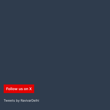
Follow us on X
Tweets by RavivarDelhi