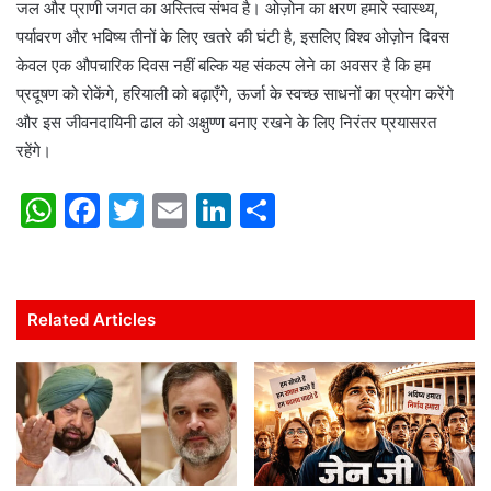
जल और प्राणी जगत का अस्तित्व संभव है। ओज़ोन का क्षरण हमारे स्वास्थ्य,
पर्यावरण और भविष्य तीनों के लिए खतरे की घंटी है, इसलिए विश्व ओज़ोन दिवस
केवल एक औपचारिक दिवस नहीं बल्कि यह संकल्प लेने का अवसर है कि हम
प्रदूषण को रोकेंगे, हरियाली को बढ़ाएँगे, ऊर्जा के स्वच्छ साधनों का प्रयोग करेंगे
और इस जीवनदायिनी ढाल को अक्षुण्ण बनाए रखने के लिए निरंतर प्रयासरत
रहेंगे।
W
F
T
E
Li
S
h
a
w
m
n
h
at
c
itt
ai
k
ar
s
e
er
l
e
e
Related Articles
A
b
dI
p
o
n
p
o
k