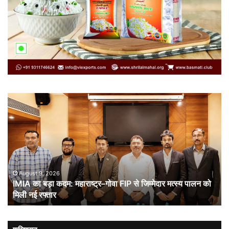
IMIA
कार
का
कूट
बड़ा
औ
कदम:
भा
महाराष्ट्र–
ची
गोवा
संब
FIP
से
August 9, 2026
IMIA का बड़ा कदम: महाराष्ट्र–गोवा FIP से जिम्मेदार मत्स्य पालन को
जिम्मेदार
मिली नई रफ्तार
मत्स्य
पालन
को
मिली