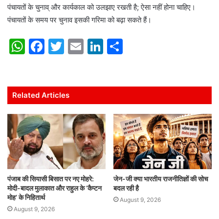
पंचायतों के चुनाव् और कार्यकाल को उलझाए रखती है; ऐसा नहीं होना चाहिए।
पंचायतों के समय पर चुनाव इसकी गरिमा को बढ़ा सकते हैं।
W
F
T
E
Li
S
h
a
w
m
n
h
at
c
itt
ai
k
ar
s
e
er
l
e
e
Related Articles
A
b
dI
p
o
n
p
o
k
पंजाब की सियासी बिसात पर नए मोहरे:
जेन-जी क्या भारतीय राजनीतिज्ञों की सोच
मोदी-बादल मुलाकात और राहुल के ‘कैप्टन
बदल रही है
मोह’ के निहितार्थ
August 9, 2026
August 9, 2026