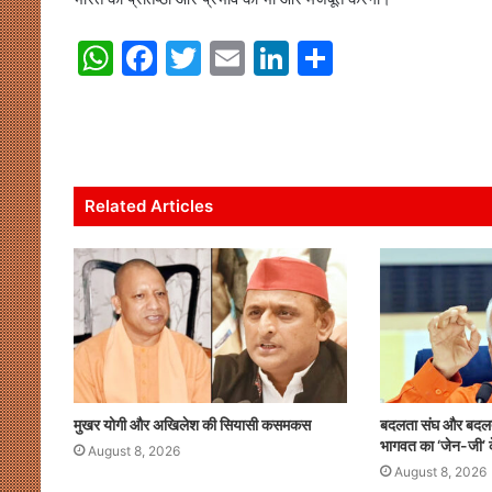
W
F
T
E
Li
S
h
a
w
m
n
h
at
c
itt
ai
k
ar
s
e
er
l
e
e
A
b
dI
Related Articles
p
o
n
p
o
k
मुखर योगी और अखिलेश की सियासी कसमकस
बदलता संघ और बदलता
भागवत का ‘जेन-जी’ क
August 8, 2026
August 8, 2026