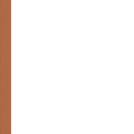
मुखर
योगी
और
अखिलेश
की
सियासी
कसमकस
August 8, 2026
र पर नाराजगी के सियासी मायने
मुखर योगी और अखिलेश की सियासी