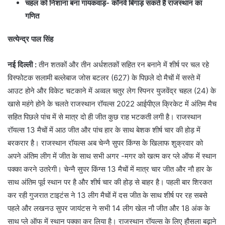
चहल को निशाना बना गायकवाड़- कॉनवे बिगाड़ सकते हैं राजस्थान का
गणित
सत्येन्द्र पाल सिंह
नई दिल्ली :
तीन शतकों और तीन अर्धशतकों सहित रन बनाने में शीर्ष पर चल रहे
विस्फोटक सलामी बल्लेबाज जोस बटलर (627) के पिछले दो मैचों में सस्ते में
आउट होने और विकेट चटकाने में अव्वल चतुर लेग स्पिनर युजवेंद्र चहल (24) के
खासे महंगे होने के चलते राजस्थान रॉयल्स 2022 आईपीएल क्रिकेट में अंतिम मैच
सहित पिछले पांच में से मात्र दो ही जीत कुछ राह भटकती लगी है। राजस्थान
रॉयल्स 13 मैचों में आठ जीत और पांच हार के साथ बेशक शीर्ष चार की होड़ में
बरकरार है। राजस्थान रॉयल्स अब चेन्नै सुपर किंग्स के खिलाफ शुक्रवार को
अपने अंतिम लीग में जीत के साथ सभी अगर -मगर को खत्म कर प्ले ऑफ में स्थान
पक्का करने उतरेगी। चेन्नै सुपर किंग्स 13 मैचों में मात्र चार जीत और नौ हार के
साथ अंतिम पूर्व स्थान पर है और शीर्ष चार की होड़ से बाहर है। पहली बार शिरकत
कर रही गुजरात टाइटंस ने 13 लीग मैचों में दस जीत के साथ शीर्ष पर रह सबसे
पहले और लखनउ सुपर जायंटस ने सभी 14 लीग खेल नौ जीत और 18 अंक के
साथ प्ले ऑफ में स्थान पक्का कर लिया है। राजस्थान रॉयल्स के लिए हौसला बढ़ाने