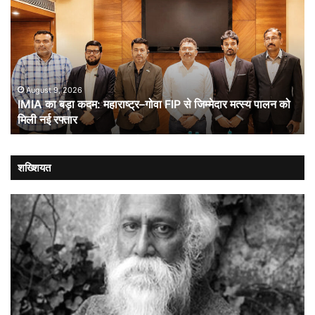
का
कूट
बड़ा
औ
कदम:
भा
महाराष्ट्र–
ची
गोवा
संब
FIP
से
August 9, 2026
IMIA का बड़ा कदम: महाराष्ट्र–गोवा FIP से जिम्मेदार मत्स्य पालन को
जिम्मेदार
मिली नई रफ्तार
मत्स्य
पालन
को
मिली
शख्शियत
नई
रफ्तार