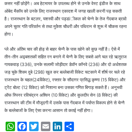
कसर नहीं छोड़ेंगे। अब हेटमायर के उपलब्ध होने से उनके वेस्ट इंडीज के साथ
ओबेद मैकॉय को उनके लिए राजस्थान एकादश में जगह खाली करनी पड़ सकती
है। राजस्थान के बटलर, यशस्वी और पड्डïीकल को चेन्ने के तेज गेंदबाज ब्रावो
अपने चुतर गति परिवर्तन से तथा मुकेेश चौधरी और पथिरान से शुरू में चौकस रहना
होगा।
प्ले और अंतिम चार की होड़ से बाहर चेन्नै के पास खोने को कुछ नहीं है। ऐसे में
तीन-तीन अद्र्बशतकों सहित रन बनाने में चेन्नै के लिए सबसे आगे चल रहे ऋतुराज
गायकवाड़ (336), उनके सलामी जोड़ीदार डेवॉन कॉनवे (236) और दो अर्धशतक
जड़ चुके शिवम दुबे (298) खुल कर बल्लेबाजी विकेट चटकाने में शीर्ष पर चले रहे
राजस्थान के चहल(24विकेट), रफ्तार के सौदागर प्रसिद्ध कृष्णा (15 विकेट) और
ट्रेंट बोल्ट (12 विकेट) को निशाना बना उसका गणित बिगाड़ सकते हैं। अनुभवी
ऑफ स्पिनर रविचंद्रन अश्विन (10 विकेट) और कुलदीप सेन (8 विकेट) की
राजस्थान की टीम में मौजूदगी में उसके पास गेंदबाज में पर्याप्त विकल्प होने से चेन्नै
के बल्लेबाजों के लिए ऐसा करना आसान तो कतई नहीं होगा।
W
F
T
E
Li
S