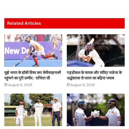
h
a
w
m
n
h
at
c
itt
ai
k
ar
s
e
er
l
e
e
Related Articles
A
b
dI
p
o
n
p
o
k
मुझे भारत के हॉकी विश्व कप सेमीफाइनलमें
पड्डीकल के शतक और रवींद्र जडेजा के
पहुंचने का पूरी उम्मीद : राजिंदर सी
अर्द्धशतक से भारत का बढ़िया जवाब
August 9, 2026
August 9, 2026