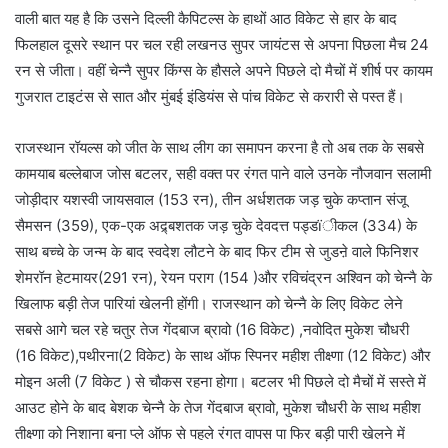
वाली बात यह है कि उसने दिल्ली कैपिटल्स के हाथों आठ विकेट से हार के बाद
फिलहाल दूसरे स्थान पर चल रही लखनउ सुपर जायंटस से अपना पिछला मैच 24
रन से जीता। वहीं चेन्नै सुपर किंग्स के हौसले अपने पिछले दो मैचों में शीर्ष पर कायम
गुजरात टाइटंस से सात और मुंबई इंडियंस से पांच विकेट से करारी से पस्त हैं।
राजस्थान रॉयल्स को जीत के साथ लीग का समापन करना है तो अब तक के सबसे
कामयाब बल्लेबाज जोस बटलर, सही वक्त पर रंगत पाने वाले उनके नौजवान सलामी
जोड़ीदार यशस्वी जायसवाल (153 रन), तीन अर्धशतक जड़ चुके कप्तान संजू
सैमसन (359), एक-एक अद्र्बशतक जड़ चुके देवदत्त पड्डïीकल (334) के
साथ बच्चे के जन्म के बाद स्वदेश लौटने के बाद फिर टीम से जुडऩे वाले फिनिशर
शेमरॉन हेटमायर(291 रन), रेयन पराग (154 )और रविचंद्रन अश्विन को चेन्नै के
खिलाफ बड़ी तेज पारियां खेलनी होंगी। राजस्थान को चेन्नै के लिए विकेट लेने
सबसे आगे चल रहे चतुर तेज गेंदबाज ब्रावो (16 विकेट) ,नवोदित मुकेश चौधरी
(16 विकेट),पथीरना(2 विकेट) के साथ ऑफ स्पिनर महीश तीक्ष्णा (12 विकेट) और
मोइन अली (7 विकेट ) से चौकस रहना होगा। बटलर भी पिछले दो मैचों में सस्ते में
आउट होने के बाद बेशक चेन्नै के तेज गेंदबाज ब्रावो, मुकेश चौधरी के साथ महीश
तीक्ष्णा को निशाना बना प्ले ऑफ से पहले रंगत वापस पा फिर बड़ी पारी खेलने में