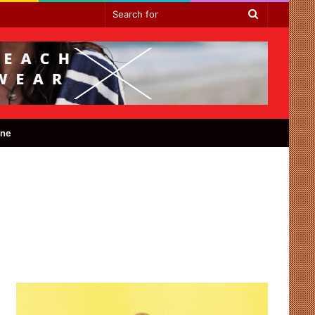
Search
for
ine