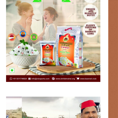
विकास
लिसा
की
रे
नींव
की
या
पहल