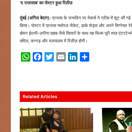
‘द राजासाब’ का पोस्टर हुआ रिलीज़
मुंबई (अनिल बेदाग):
प्रभास के जन्मदिन पर मेकर्स ने ग्रीस में शूट की 
किया। पोस्टर में प्रभास फ्लोरल जैकेट, डार्क शेड्स और अपने सिग्नेचर र
बोमन ईरानी-ज़रीना वहाब जैसे सितारों के साथ यह फिल्म पूरी तरह एंटरटेनमे
तमिल, कन्नड़ और मलयालम में रिलीज़ होगी।
W
F
T
E
Li
S
h
a
w
m
n
h
at
c
itt
ai
k
ar
s
e
er
l
e
e
A
b
dI
Related Articles
p
o
n
p
o
k