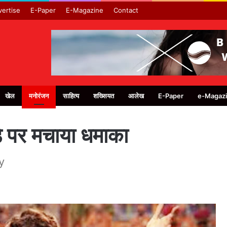
ertise
E-Paper
E-Magazine
Contact
खेल
मनोरंजन
साहित्य
शख्सियत
आलेख
E-Paper
e-Magaz
थडे पर मचाया धमाका
y