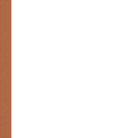
ब्राह्मणों
को
साधने
निकली