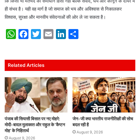
कि किसी भी मतभेद का समाधान हिंसा नहीं बल्कि संवाद, धैर्य और कानून के दायरे में
ही संभव है। यही वह मार्ग है जो समाज को भय और अविश्वास से निकालकर
विश्वास, सुरक्षा और मानवीय संवेदनाओं की ओर ले जा सकता है।
W
F
T
E
Li
S
h
a
w
m
n
h
at
c
itt
ai
k
ar
s
e
er
l
e
e
Related Articles
A
b
dI
p
o
n
p
o
k
पंजाब की सियासी बिसात पर नए मोहरे:
जेन-जी क्या भारतीय राजनीतिज्ञों की सोच
मोदी-बादल मुलाकात और राहुल के ‘कैप्टन
बदल रही है
मोह’ के निहितार्थ
August 9, 2026
August 9, 2026