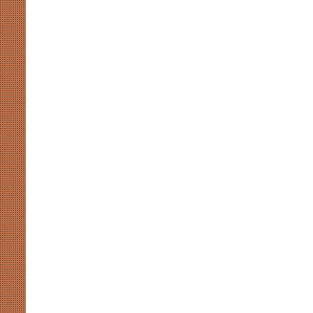
संसदीय-
गतिरोध
से
नहीं
चलेगा
लोकतंत्र,