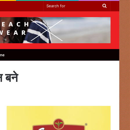
Search
for
ine
ष बने