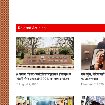
h
a
w
m
n
h
at
c
itt
ai
k
ar
s
e
er
l
e
e
A
b
dI
Related Articles
p
o
n
p
o
k
9 अगस्त को प्रधानमंत्री संग्रहालय में होगा प्रथम
पैसे पहुंचे, बेटियां नह
‘दिल्ली गौरव अवार्ड्स-2026’ का भव्य आयोजन
पर उठाए सवाल
August 7, 2026
August 7, 2026