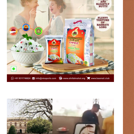
पैसे
ओनिडा
पहुंचे,
का
बेटियां
‘रीवायर्ड’
नहीं
अवतार,
पिता
100-
की
इंच