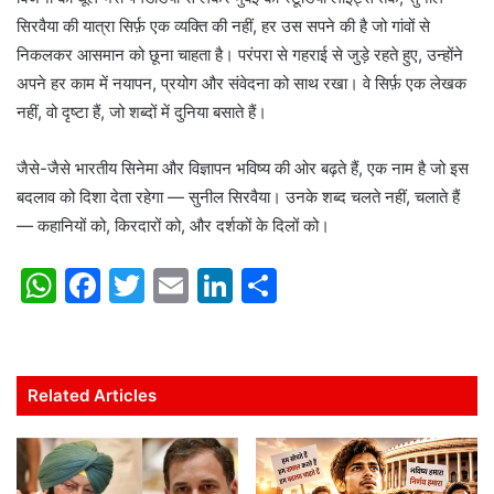
सिरवैया की यात्रा सिर्फ़ एक व्यक्ति की नहीं, हर उस सपने की है जो गांवों से
निकलकर आसमान को छूना चाहता है। परंपरा से गहराई से जुड़े रहते हुए, उन्होंने
अपने हर काम में नयापन, प्रयोग और संवेदना को साथ रखा। वे सिर्फ़ एक लेखक
नहीं, वो दृष्टा हैं, जो शब्दों में दुनिया बसाते हैं।
जैसे-जैसे भारतीय सिनेमा और विज्ञापन भविष्य की ओर बढ़ते हैं, एक नाम है जो इस
बदलाव को दिशा देता रहेगा — सुनील सिरवैया। उनके शब्द चलते नहीं, चलाते हैं
— कहानियों को, किरदारों को, और दर्शकों के दिलों को।
W
F
T
E
Li
S
h
a
w
m
n
h
at
c
itt
ai
k
ar
s
e
er
l
e
e
Related Articles
A
b
dI
p
o
n