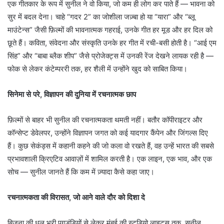
एक गीतकार के रूप में सुनील ने वो किया, जो कम ही लोग कर पाते हैं — भावना को
सुर में बदल देना। चाहे “गदर 2” का जोशीला जज़्बा हो या “यारा” और “ब्लू
माउंटेन्स” जैसी फ़िल्मों की भावनात्मक गहराई, उनके गीत हर मूड और हर दिल को
छूते हैं। कविता, संवेदना और संस्कृति उनके हर गीत में रची-बसी होती है। “आई एम
सिंह” और “बाबा ब्लैक शीप” जैसे प्रोजेक्ट्स में उनकी रेंज देखने लायक रही है —
फोक से लेकर कंटेम्पररी तक, हर शैली में उन्होंने खुद को साबित किया।
सिनेमा से परे, विज्ञापन की दुनिया में रचनात्मक छाप
फ़िल्मों से बाहर भी सुनील की रचनात्मकता थमती नहीं। बतौर कॉपीराइटर और
कॉन्सेप्ट डेवेलपर, उन्होंने विज्ञापन जगत को कई यादगार कैंपेन और जिंगल्स दिए
हैं। कुछ सेकंड्स में कहानी कहने की जो कला वो रखते हैं, वह उन्हें भारत की सबसे
प्रभावशाली क्रिएटिव आवाज़ों में शामिल करती है। एक लाइन, एक भाव, और एक
सोच — सुनील जानते हैं कि कम में ज़्यादा कैसे कहा जाए।
रचनात्मकता की विरासत, जो आने वाले दौर को दिशा दे
बिजना की धूल भरी पगडंडियों से लेकर मुंबई की स्टूडियो लाइट्स तक, सुनील