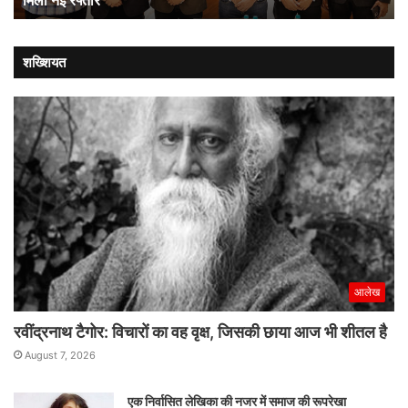
मिली नई रफ्तार
पालन
को
मिली
शख्शियत
नई
रफ्तार
आलेख
रवींद्रनाथ टैगोर: विचारों का वह वृक्ष, जिसकी छाया आज भी शीतल है
August 7, 2026
एक निर्वासित लेखिका की नजर में समाज की रूपरेखा