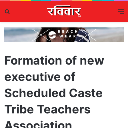
Search
M
for
Formation of new
executive of
Scheduled Caste
Tribe Teachers
Association