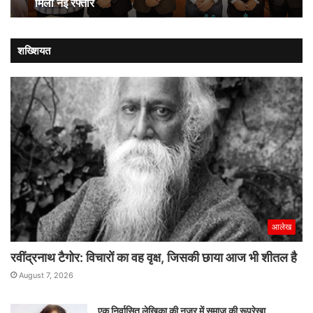
मिली नई रफ्तार
मत्स्य
पालन
को
मिली
शख्शियत
नई
रफ्तार
आलेख
रवींद्रनाथ टैगोर: विचारों का वह वृक्ष, जिसकी छाया आज भी शीतल है
August 7, 2026
एक निर्वासित लेखिका की नजर में समाज की रूपरेखा