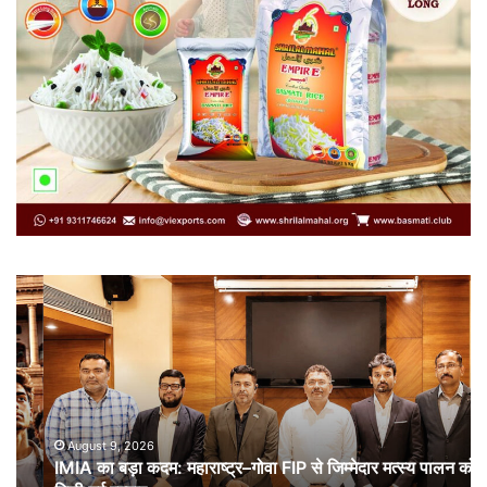
IMIA
कार
का
कूट
बड़ा
औ
कदम:
भा
महाराष्ट्र–
ची
गोवा
संब
FIP
से
August 9, 2026
IMIA का बड़ा कदम: महाराष्ट्र–गोवा FIP से जिम्मेदार मत्स्य पालन को
जिम्मेदार