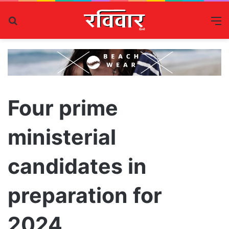
Search
M
for
Four prime
ministerial
candidates in
preparation for
2024