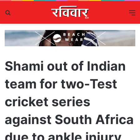
Search
M
for
Shami out of Indian
team for two-Test
cricket series
against South Africa
due to ankle injury