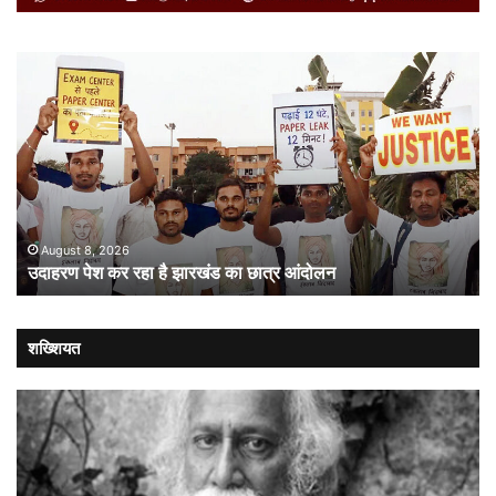
उदाहरण
सं
पेश
में
कर
गत
रहा
औ
है
लोक
झारखंड
:
का
संव
छात्र
की
आंदोलन
संस
August 8, 2026
उदाहरण पेश कर रहा है झारखंड का छात्र आंदोलन
कब
लौट
शख्शियत