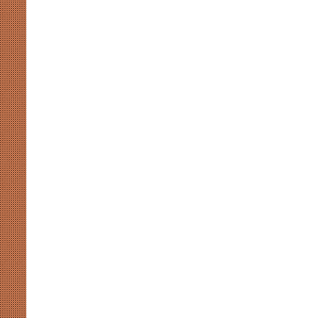
के
‘कैप्टन
मोह’
के
निहितार्थ