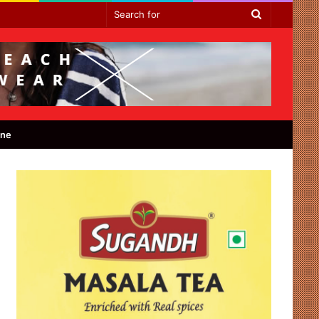
Search
for
ine