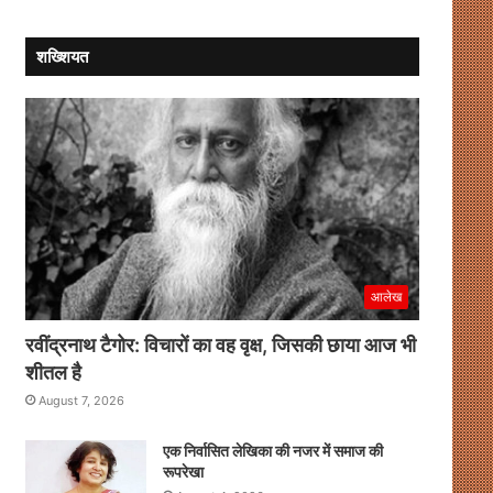
श्रद्धांजलि,
मिले
अजय
खटाना
शख्शियत
ने
प्रखर
नेतृत्व
को
किया
याद
आलेख
रवींद्रनाथ टैगोर: विचारों का वह वृक्ष, जिसकी छाया आज भी
शीतल है
August 7, 2026
एक निर्वासित लेखिका की नजर में समाज की
रूपरेखा