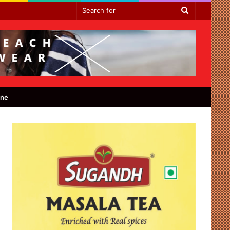
Search
for
ine