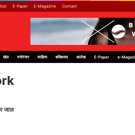
tise
E-Paper
E-Magazine
Contact
खेल
मनोरंजन
साहित्य
शख्सियत
आलेख
E-Paper
e-Magaz
ork
का जाल