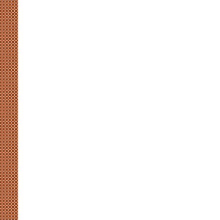
बीच
कथित
कमीशनखोरी
का
मुद्दा