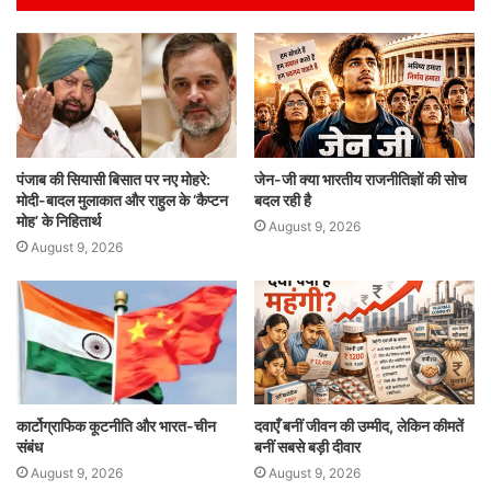
A
b
dI
p
o
n
p
o
k
पंजाब की सियासी बिसात पर नए मोहरे:
जेन-जी क्या भारतीय राजनीतिज्ञों की सोच
मोदी-बादल मुलाकात और राहुल के ‘कैप्टन
बदल रही है
मोह’ के निहितार्थ
August 9, 2026
August 9, 2026
कार्टोग्राफिक कूटनीति और भारत-चीन
दवाएँ बनीं जीवन की उम्मीद, लेकिन कीमतें
संबंध
बनीं सबसे बड़ी दीवार
August 9, 2026
August 9, 2026