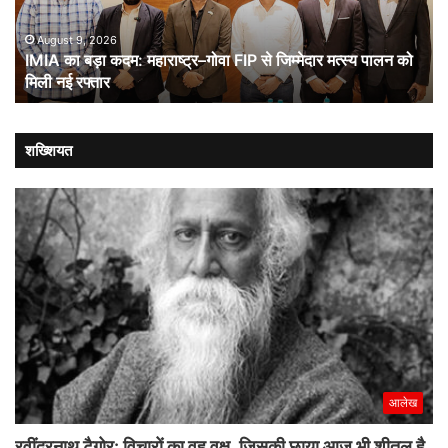
FIP
से
August 9, 2026
IMIA का बड़ा कदम: महाराष्ट्र–गोवा FIP से जिम्मेदार मत्स्य पालन को
जिम्मेदार
मिली नई रफ्तार
मत्स्य
पालन
को
मिली
शख्शियत
नई
रफ्तार
आलेख
रवींद्रनाथ टैगोर: विचारों का वह वृक्ष, जिसकी छाया आज भी शीतल है