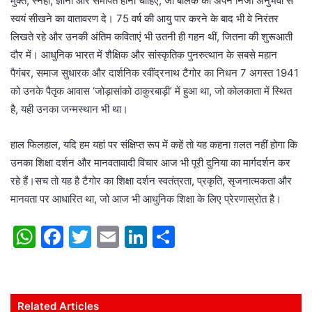
मुक्त, स्नेही, ज्ञानी और समर्पित होना चाहिए, जो बालक को अपने निजी अनुभवों से
स्वयं सीखने का वातावरण दे। 75 वर्ष की आयु पार करने के बाद भी वे निरंतर
लिखते रहे और उनकी अंतिम कविताएं भी उतनी ही गहन थीं, जितना की शुरूआती
दौर में। आधुनिक भारत में शैक्षिक और सांस्कृतिक पुनरुत्थान के सबसे महान
पैगंबर, समाज सुधारक और दार्शनिक रवींद्रनाथ टैगोर का निधन 7 अगस्त 1941
को उनके पैतृक आवास ‘जोड़ासांको ठाकुरबाड़ी’ में हुआ था, जो कोलकाता में स्थित
है, यही उनका जन्मस्थान भी था।
हाल फिलहाल, यदि हम यहां पर संक्षिप्त रूप में कहें तो यह कहना ग़लत नहीं होगा कि
उनका शिक्षा दर्शन और मानवतावादी विचार आज भी पूरी दुनिया का मार्गदर्शन कर
रहे हैं।सच तो यह है टैगोर का शिक्षा दर्शन स्वतंत्रता, प्रकृति, सृजनात्मकता और
मानवता पर आधारित था, जो आज भी आधुनिक शिक्षा के लिए प्रेरणास्रोत है।
W
F
T
E
Li
S
h
a
w
m
n
h
at
c
itt
ai
k
ar
s
e
er
l
e
e
Related Articles