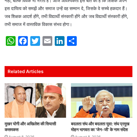
नहीं, बल्कि विवेक भी भरता है। आज आवश्यकता इस बात की है कि शिक्षक अपने
इस दायित्व को समझें और समाज उन्हें वह सम्मान दे, जिसके वे सच्चे हकदार हैं।
जब शिक्षक आदर्श होंगे, तभी विद्यार्थी संस्कारी होंगे और जब विद्यार्थी संस्कारी होंगे,
तभी समाज में वास्तविक विकास संभव होगा।
W
F
T
E
Li
S
h
a
w
m
n
h
at
c
itt
ai
k
ar
s
e
er
l
e
e
Related Articles
A
b
dI
p
o
n
p
o
k
मुखर योगी और अखिलेश की सियासी
बदलता संघ और बदलता युवा: संघ प्रमुख
कसमकस
मोहन भागवत का ‘जेन-जी’ के नाम संदेश
August 8, 2026
August 8, 2026