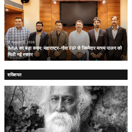
का
कूट
बड़ा
औ
कदम:
भा
महाराष्ट्र–
ची
गोवा
संब
FIP
से
August 9, 2026
IMIA का बड़ा कदम: महाराष्ट्र–गोवा FIP से जिम्मेदार मत्स्य पालन को
जिम्मेदार
मिली नई रफ्तार
मत्स्य
पालन
को
मिली
शख्शियत
नई
रफ्तार