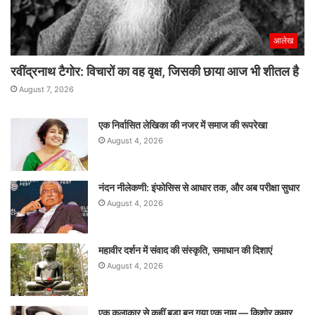
आलेख
रवींद्रनाथ टैगोर: विचारों का वह वृक्ष, जिसकी छाया आज भी शीतल है
August 7, 2026
एक निर्वासित लेखिका की नजर में समाज की रूपरेखा
August 4, 2026
नंदन नीलेकणी: इंफोसिस से आधार तक, और अब परीक्षा सुधार
August 4, 2026
महावीर दर्शन में संवाद की संस्कृति, समाधान की दिशाएं
August 4, 2026
एक कलाकार से कहीं बड़ा बन गया एक नाम — किशोर कुमार