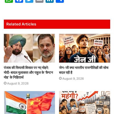
h
a
w
m
n
h
at
c
itt
ai
k
ar
s
e
er
l
e
e
Related Articles
A
b
dI
p
o
n
p
o
k
पंजाब की सियासी बिसात पर नए मोहरे:
जेन-जी क्या भारतीय राजनीतिज्ञों की सोच
मोदी-बादल मुलाकात और राहुल के ‘कैप्टन
बदल रही है
मोह’ के निहितार्थ
August 9, 2026
August 9, 2026