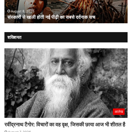
सबसे
सार
ा
दर्दनाक
कर
August 8, 2026
संस्कारों से खाली होती नई पीढ़ी का सबसे दर्दनाक सच
सच
की
मां
पार
पर
शख्शियत
जो
आलेख
रवींद्रनाथ टैगोर: विचारों का वह वृक्ष, जिसकी छाया आज भी शीतल है