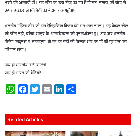
भरने की आज़ादी दी। यह जीत हर उस पिता का गर्व है जिसने समाज की सोच से
ऊपर उठकर अपनी बेटी को मैदान तक पहुँचाया।
भारतीय महिला टीम की इस ऐतिहासिक विजय को शत-शत नमन। यह केवल खेल
की जीत नहीं, बल्कि राष्ट्र के आत्मविश्वास की पुनर्स्थापना है। अब जब भारतीय
तिरंगा फाइनल में लहराएगा, तो वह हर बेटी की मेहनत और हर माँ की प्रार्थना का
परिणाम होगा।
जय हो भारतीय नारी शक्ति!
जय हो भारत की बेटियाँ!
W
F
T
E
Li
S
h
a
w
m
n
h
at
c
itt
ai
k
ar
s
e
er
l
e
e
Related Articles
A
b
dI