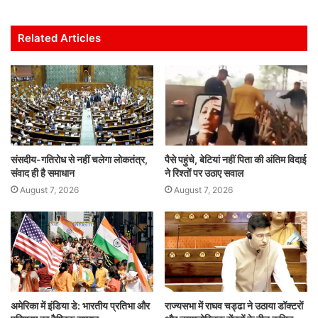
at
c
itt
ai
k
ar
s
e
er
l
e
e
Related Articles
A
b
dI
p
o
n
p
o
k
संसदीय-गतिरोध से नहीं चलेगा लोकतंत्र,
पैसे पहुंचे, बेटियां नहीं पिता की अंतिम विदाई
संवाद ही है समाधान
ने रिश्तों पर उठाए सवाल
August 7, 2026
August 7, 2026
अमेरिका में इंडिया डे: भारतीय प्रतिभा और
राज्यसभा में राघव चड्ढा ने उठाया डॉक्टरों