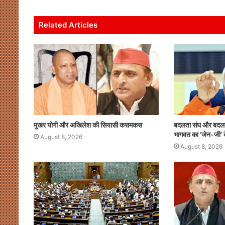
s
e
er
l
e
e
मुखर
योगी
A
b
dI
और
Related Articles
p
o
n
अखिलेश
की
p
o
सियासी
कसमकस
k
August 8, 2026
र पर नाराजगी के सियासी मायने
मुखर योगी और अखिलेश की सियासी
मुखर योगी और अखिलेश की सियासी कसमकस
बदलता संघ और बदलता
भागवत का ‘जेन-जी’ क
August 8, 2026
August 8, 2026