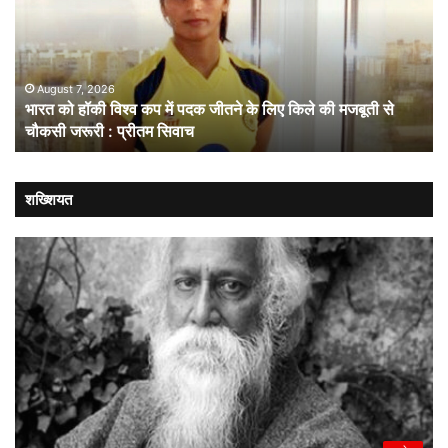
विश्व
नहीं
कप
चल
में
लोक
पदक
संव
जीतने
ही
August 7, 2026
भारत को हॉकी विश्व कप में पदक जीतने के लिए किले की मजबूती से
के
है
चौकसी जरूरी : प्रीतम सिवाच
लिए
सम
किले
की
मजबूती
शख्शियत
से
चौकसी
जरूरी
:
प्रीतम
सिवाच