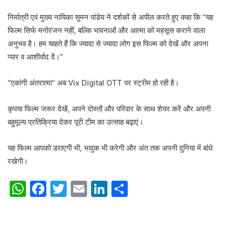
निर्मात्री एवं मुख्य नायिका सुमन पांडेय ने दर्शकों से अपील करते हुए कहा कि “यह
फिल्म सिर्फ मनोरंजन नहीं, बल्कि भावनाओं और आत्मा को महसूस कराने वाला
अनुभव है। हम चाहते हैं कि ज्यादा से ज्यादा लोग इस फिल्म को देखें और अपना
प्यार व आशीर्वाद दें।”
“एकांगी अंतरात्मा” अब Vix Digital OTT पर स्ट्रीम हो रही है।
कृपया फिल्म जरूर देखें, अपने दोस्तों और परिवार के साथ शेयर करें और अपनी
बहुमूल्य प्रतिक्रिया देकर पूरी टीम का उत्साह बढ़ाएं।
यह फिल्म आपको डराएगी भी, भावुक भी करेगी और अंत तक अपनी दुनिया में बांधे
रखेगी।
W
F
T
E
Li
S
h
a
w
m
n
h
at
c
itt
ai
k
ar