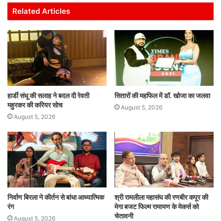
s
e
er
l
e
e
Related Articles
A
b
dI
p
o
n
p
o
k
हार्डी संधू की सलाह ने बदल दी रेवती
सितारों की महफिल में डॉ. खोजा का जलवा
महुरकर की करियर सोच
August 5, 2026
August 5, 2026
निर्वाण बिरला ने कीर्तन से बांधा आध्यात्मिक
श्री रामलीला महासंघ की रणबीर कपूर की
रंग
मेगा बजट फिल्म रामायण के मेकर्स को
चेतावनी
August 5, 2026