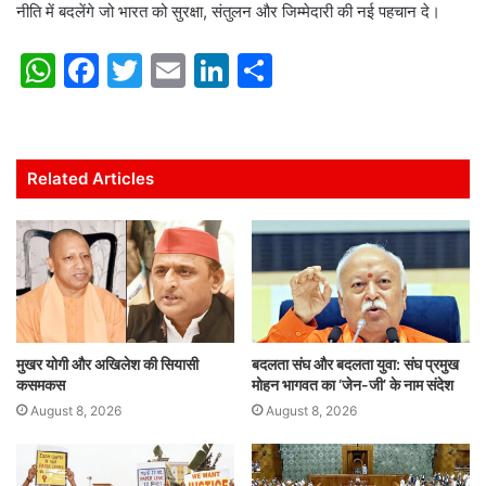
नीति में बदलेंगे जो भारत को सुरक्षा, संतुलन और जिम्मेदारी की नई पहचान दे।
W
F
T
E
Li
S
h
a
w
m
n
h
at
c
itt
ai
k
ar
s
e
er
l
e
e
Related Articles
A
b
dI
p
o
n
p
o
k
मुखर योगी और अखिलेश की सियासी
बदलता संघ और बदलता युवा: संघ प्रमुख
कसमकस
मोहन भागवत का ‘जेन-जी’ के नाम संदेश
August 8, 2026
August 8, 2026