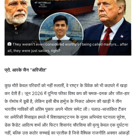
They weren't even considered worthy of being called martyrs... after
all, they were just sailors, right?
प्रो. आरके जैन “अरिजीत”
कुछ मौतें केवल परिवारों को नहीं रुलातीं, वे राष्ट्र के विवेक को भी कठघरे में खड़ा
कर देती हैं। जून 2026 में दुनिया फीफा विश्व कप की चमक-दमक और जीत-हार
के रोमांच में डूबी है, लेकिन इसी बीच हार्मुज के निकट ओमान की खाड़ी ने तीन
भारतीय नाविकों की अंतिम पुकार अपने भीतर समेट ली। पलाउ-ध्वजांकित टैंकर
पर अमेरिकी मिसाइल हमले में विशाखापट्टनम के मुख्य अभियंता पटनाला सुरेश,
डेक कैडेट आदित्य शर्मा और फिटर शिवानंद चौरसिया की मृत्यु केवल एक दुर्घटना
नहीं, बल्कि उस कठोर सच्चाई का प्रतीक है जिसे वैश्विक राजनीति अक्सर आंकड़ों