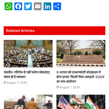
W
F
T
E
Li
S
h
a
w
m
n
h
at
c
itt
ai
k
ar
s
e
er
l
e
e
Related Articles
A
b
dI
p
o
n
p
o
k
संसदीय-गतिरोध से नहीं चलेगा लोकतंत्र,
9 अगस्त को प्रधानमंत्री संग्रहालय में
संवाद ही है समाधान
होगा प्रथम ‘दिल्ली गौरव अवार्ड्स-2026’
का भव्य आयोजन
August 7, 2026
August 7, 2026