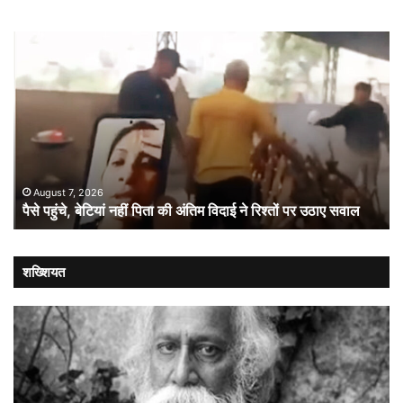
पैसे
ओन
पहुंचे,
का
बेटियां
‘रीव
नहीं
अव
पिता
10
की
इंच
अंतिम
स्क
विदाई
से
ने
प्र
August 7, 2026
पैसे पहुंचे, बेटियां नहीं पिता की अंतिम विदाई ने रिश्तों पर उठाए सवाल
रिश्तों
बा
पर
पर
उठाए
बड़
सवाल
दांव
शख्शियत