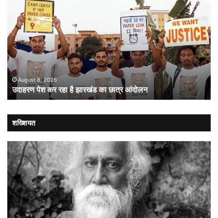
पेश
में
कर
गत
रहा
औ
है
लोक
झारखंड
:
का
संव
छात्र
की
आंदोलन
संस
August 8, 2026
उदाहरण पेश कर रहा है झारखंड का छात्र आंदोलन
कब
लौट
शख्शियत