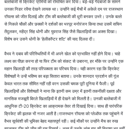
बल्लेबाजी से क्रिकेट प्रेमियों को रोमांचित कर दिया। बड़े-बड़े गेंदबाजों के सामने
उनका निडर रवैया देखने लायक था। उन्होंने कई मैचों में अकेले दम पर राजस्थान
रॉयल्स को जीत दिलाई और टीम की बल्लेबाजी की धुरी बनकर उभरे। उनके बल्ले
से निकले चौकों और छक्कों ने दर्शकों का भरपूर मनोरंजन किया तथा उसमें सचिन
तेंदुलकर, महेंद्र सिंह धोनी और युवराज सिंह जैसे खिलाड़ियों का अक्स दिखा।
विशेष कर उसने धोनी के ‘हेलीकॉप्टर शॉट’ की याद दिलवा दी।
वैभव ने दबाव की परिस्थितियों में भी अपने खेल को प्रभावित नहीं होने दिया। चाहे
लक्ष्य का पीछा करना हो या फिर टीम को संकट से उबारना, हर मौके पर उन्होंने एक
महान खिलाड़ी की तरह परिपक्वता का परिचय दिया। यही कारण रहा कि क्रिकेट
विशेषज्ञों ने उन्हें भविष्य का बड़ा सितारा बताया। उनके शानदार प्रदर्शन की गूंज
केवल भारत तक सीमित नहीं रही वरन उसकी चमक पूरी दुनिया में फैली। पूर्व
खिलाड़ियों और विशेषज्ञों ने माना कि इतनी कम उम्र में इतनी तकनीकी दक्षता और
मानसिक मजबूती बिरले खिलाड़ियों में ही देखने को मिलती है। उनकी बल्लेबाजी में
आधुनिक टी-20 क्रिकेट का आक्रामक तेवर तो दिखाई दिया। साथ ही पारंपरिक
क्रिकेट की झलक भी नजर आती है।राजस्थान रॉयल्स को प्लेऑफ तक पहुंचाने में
वैभव सूर्यवंशी की भूमिका बेहद महत्वपूर्ण रही। कई मौकों पर उन्होंने मैच का रुख
बदलकर टीम को जीत की राह दिखाई। अन्त में उनके आंसू हार की निराशा भर नहीं