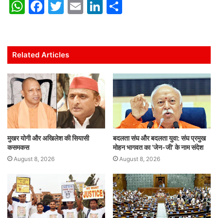
W
F
T
E
Li
S
h
a
w
m
n
h
at
c
itt
ai
k
ar
s
e
er
l
e
e
Related Articles
A
b
dI
p
o
n
p
o
k
मुखर योगी और अखिलेश की सियासी
बदलता संघ और बदलता युवा: संघ प्रमुख
कसमकस
मोहन भागवत का ‘जेन-जी’ के नाम संदेश
August 8, 2026
August 8, 2026