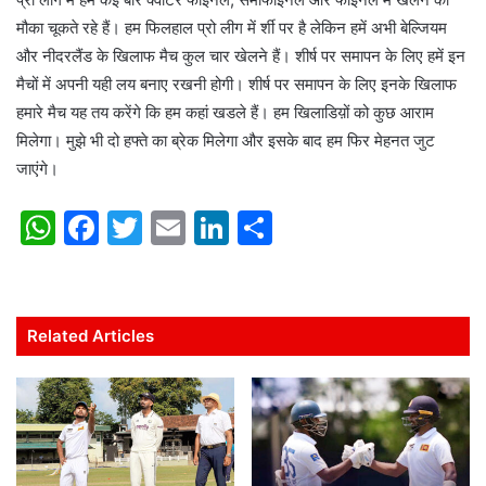
मौका चूकते रहे हैं। हम फिलहाल प्रो लीग में र्शी पर है लेकिन हमें अभी बेल्जियम
और नीदरलैंड के खिलाफ मैच कुल चार खेलने हैं। शीर्ष पर समापन के लिए हमें इन
मैचों में अपनी यही लय बनाए रखनी होगी। शीर्ष पर समापन के लिए इनके खिलाफ
हमारे मैच यह तय करेंगे कि हम कहां खडले हैं। हम खिलाडिय़ों को कुछ आराम
मिलेगा। मुझे भी दो हफ्ते का ब्रेक मिलेगा और इसके बाद हम फिर मेहनत जुट
जाएंगे।
W
F
T
E
Li
S
h
a
w
m
n
h
at
c
itt
ai
k
ar
s
e
er
l
e
e
Related Articles
A
b
dI
p
o
n
p
o
k