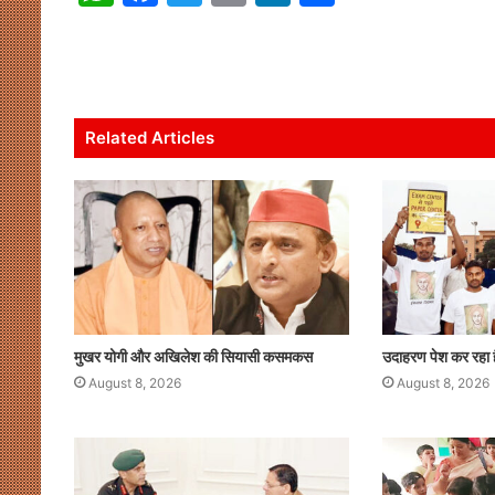
h
a
w
m
n
h
at
c
itt
ai
k
ar
s
e
er
l
e
e
A
b
dI
Related Articles
p
o
n
p
o
k
मुखर योगी और अखिलेश की सियासी कसमकस
उदाहरण पेश कर रहा 
August 8, 2026
August 8, 2026