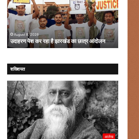
रहा
और
है
लोकतंत्र
झारखंड
:
का
संवाद
August 
छात्र
की
त
संसद में
आंदोलन
August 8, 2026
संस्कृति
उदाहरण पेश कर रहा है झारखंड का छात्र आंदोलन
लौटेगी?
कब
लौटेगी?
शख्शियत
आलेख