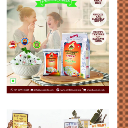
उदाहरण
संसद
पेश
में
कर
गतिरोध