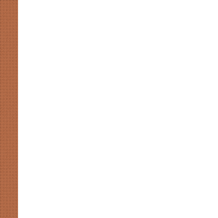
मुखर
योगी
और