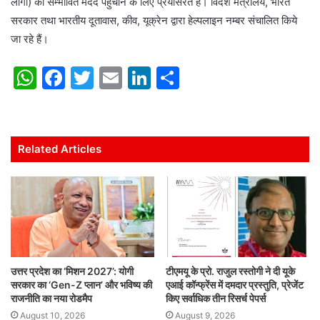
लोगों) को सम्भावित मदद पहुंचाने के लिए प्रयासरत है। विदेश मंत्रालय, भारत
सरकार तथा भारतीय दूतावास, कीव, यूक्रेन द्वारा हेल्पलाइन नम्बर संचालित किये
जा रहे हैं।
W
F
T
E
Li
S
h
a
w
m
n
h
at
c
itt
ai
k
ar
s
e
er
l
e
e
Related Articles
A
b
dI
p
o
n
p
o
k
उत्तर प्रदेश का ‘मिशन 2027’: योगी
टीएमयू के प्रो. राजुल रस्तोगी ने दी यूके
सरकार का ‘Gen-Z प्लान’ और भविष्य की
एआई कॉन्फ्रेंस में दमदार प्रस्तुति, प्रेजेंट
राजनीति का नया रोडमैप
किए सर्वाधिक तीन रिसर्च पेपर्स
August 10, 2026
August 9, 2026