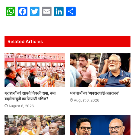
W
F
T
E
Li
S
h
a
w
m
n
h
at
c
itt
ai
k
ar
s
e
er
l
e
e
Related Articles
A
b
dI
p
o
n
p
o
k
ब्राह्मणों को साधने निकली सपा, क्या
भावनाओं का ‘अवसरवादी आहतपन’
बदलेगा यूपी का सियासी गणित?
August 6, 2026
August 6, 2026