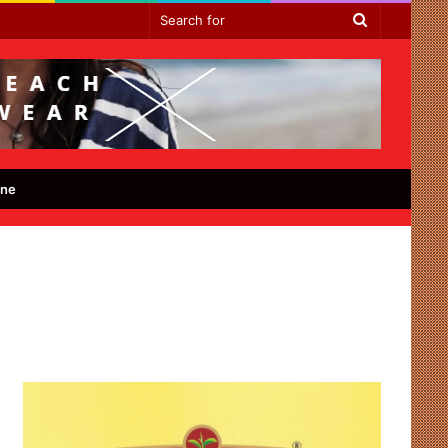
Search
for
ine