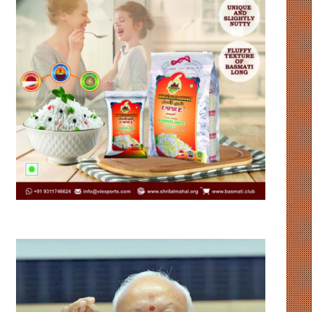
उदाहरण
पेश
कर
रहा
है