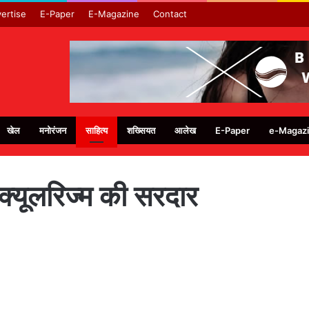
ertise
E-Paper
E-Magazine
Contact
खेल
मनोरंजन
साहित्य
शख्सियत
आलेख
E-Paper
e-Magaz
 सेक्यूलरिज्म की सरदार