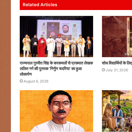
A
b
dI
Related Articles
p
o
n
p
o
k
राज्यपाल गुरमीत सिंह के करकमलों से प्रख्यात लेखक
शोध विद्यार्थियों के 
ललित गर्ग की पुस्तक ‘निर्गुण चदरिया’ का हुआ
July 31, 2026
लोकार्पण
August 6, 2026
ेश
मुखर
योगी
और
र
अखिलेश
की