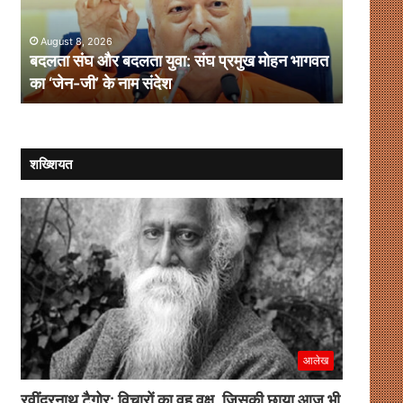
झारखंड
का
छात्र
ंघ प्रमुख मोहन भागवत
आंदोलन
August 8, 2026
उदाहरण पेश कर रहा है झारखंड का छात्र आं
शख्शियत
आलेख
रवींद्रनाथ टैगोर: विचारों का वह वृक्ष, जिसकी छाया आज भी