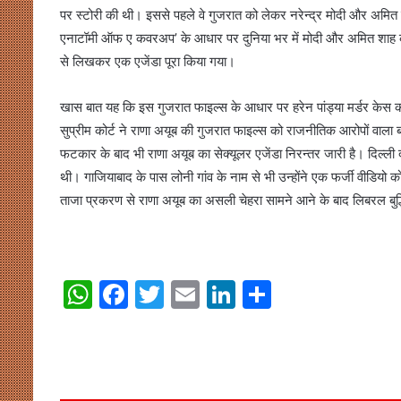
पर स्टोरी की थी। इससे पहले वे गुजरात को लेकर नरेन्द्र मोदी और अमित शा
एनाटॉमी ऑफ ए कवरअप’ के आधार पर दुनिया भर में मोदी और अमित शाह की
से लिखकर एक एजेंडा पूरा किया गया।
खास बात यह कि इस गुजरात फाइल्स के आधार पर हरेन पांड्या मर्डर केस को ज
सुप्रीम कोर्ट ने राणा अयूब की गुजरात फाइल्स को राजनीतिक आरोपों वाला
फटकार के बाद भी राणा अयूब का सेक्यूलर एजेंडा निरन्तर जारी है। दिल्ली द
थी। गाजियाबाद के पास लोनी गांव के नाम से भी उन्होंने एक फर्जी वीडियो क
ताजा प्रकरण से राणा अयूब का असली चेहरा सामने आने के बाद लिबरल बुद्धिजीवि
W
F
T
E
Li
S
h
a
w
m
n
h
at
c
itt
ai
k
ar
s
e
er
l
e
e