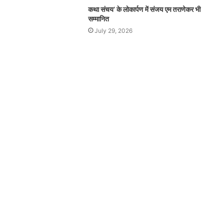
संघ
कथा संचय’ के लोकार्पण में संजय एम तराणेकर भी
प्रमुख
सम्मानित
August 8, 2026
मोहन
July 29, 2026
बदलता संघ और बदलता युवा: स
भागवत
अखिलेश की सियासी कसमकस
का ‘जेन-जी’ के नाम संदेश
का
‘जेन-
जी’
के
नाम
संदेश