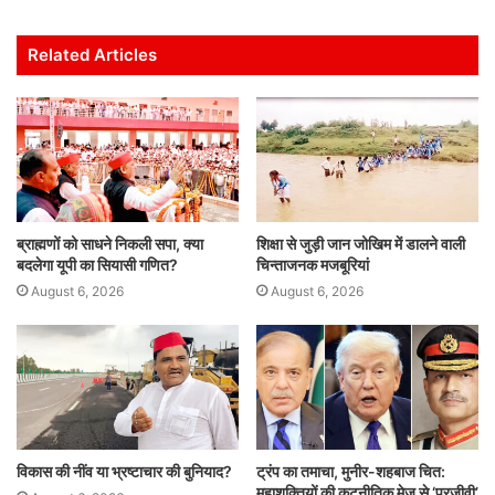
at
c
itt
ai
k
ar
s
e
er
l
e
e
Related Articles
A
b
dI
p
o
n
p
o
k
ब्राह्मणों को साधने निकली सपा, क्या
शिक्षा से जुड़ी जान जोखिम में डालने वाली
बदलेगा यूपी का सियासी गणित?
चिन्ताजनक मजबूरियां
August 6, 2026
August 6, 2026
विकास की नींव या भ्रष्टाचार की बुनियाद?
ट्रंप का तमाचा, मुनीर-शहबाज चित:
महाशक्तियों की कूटनीतिक मेज से ‘परजीवी’