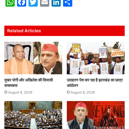
W
F
T
E
Li
S
h
a
w
m
n
h
at
c
itt
ai
k
ar
s
e
er
l
e
e
Related Articles
A
b
dI
p
o
n
p
o
k
मुखर योगी और अखिलेश की सियासी
उदाहरण पेश कर रहा है झारखंड का छात्र
कसमकस
आंदोलन
August 8, 2026
August 8, 2026