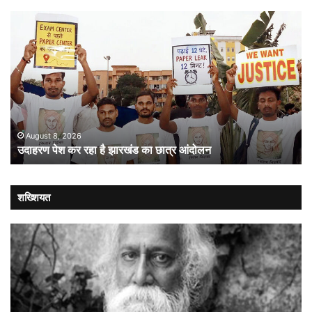
उदाहरण
सं
पेश
में
कर
गत
रहा
औ
है
लोक
झारखंड
:
का
संव
छात्र
की
आंदोलन
संस
August 8, 2026
उदाहरण पेश कर रहा है झारखंड का छात्र आंदोलन
कब
लौट
शख्शियत