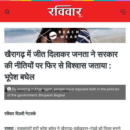
Search
M
for
खैरागढ़ में जीत दिलाकर जनता ने सरकार
की नीतियों पर फिर से विश्वास जताया :
भूपेश बघेल
By winning in Khairagarh, people have reposed faith in the policies
April 17, 2022
2 minutes read
of the government: Bhupesh Baghel
रविवार दिल्ली नेटवर्क
रायपुर :
मुख्यमंत्री श्री भूपेश बघेल ने खैरागढ़-छुईखदान-गंडई को जिला बनाने